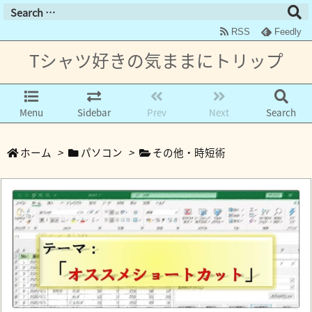
RSS
Feedly
Tシャツ好きの気ままにトリップ
Menu
Sidebar
Prev
Next
Search
ホーム
>
パソコン
>
その他・時短術