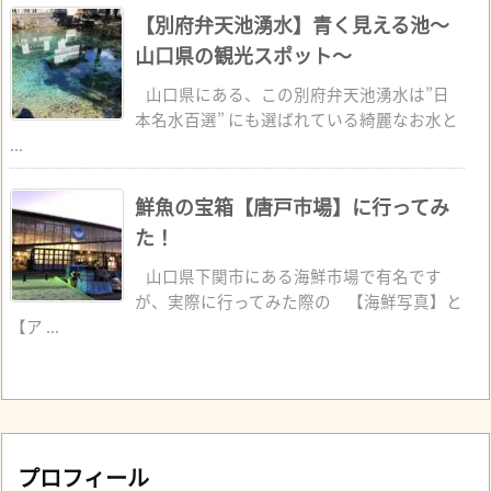
【別府弁天池湧水】青く見える池～
山口県の観光スポット～
山口県にある、この別府弁天池湧水は”日
本名水百選” にも選ばれている綺麗なお水と
...
鮮魚の宝箱【唐戸市場】に行ってみ
た！
山口県下関市にある海鮮市場で有名です
が、実際に行ってみた際の 【海鮮写真】と
【ア ...
プロフィール