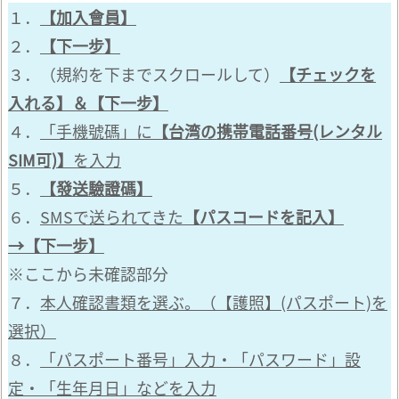
１．
【加入會員】
２．
【下一步】
３．（規約を下までスクロールして）
【チェックを
入れる】＆【下一步】
４．
「手機號碼」に
【台湾の携帯電話番号(レンタル
SIM可)】
を入力
５．
【發送驗證碼】
６．
SMSで送られてきた
【パスコードを記入】
→【下一步】
※ここから未確認部分
７．
本人確認書類を選ぶ。（【護照】(パスポート)を
選択）
８．
「パスポート番号」入力・「パスワード」設
定・「生年月日」などを入力