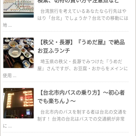
検索、切符の買い方や注意点など
台湾旅行を考えているあなたなら行先はや
はり「台北」でしょうか？台北での移動には
地 ...
【秩父・長瀞】『うめだ屋』で絶品
お豆ふランチ
埼玉県の秩父・長瀞でみつけた『うめだ
屋』さんですが、お豆腐・おからをメインに
使用 ...
【台北市内バスの乗り方】～初心者
でも楽ちん♪～
台北市内のバスを制する者は台北の交通を
制す！ 台湾の台北はバスでの交通網が非常
に ...