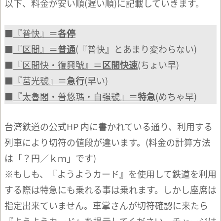
以下、料金が安い順(遅い順)に記載していきます。
■
『普快』＝
各停
■
『区間』＝
普通
(『普快』とあまり変わらない)
■
『区間快・復興號』＝
区間快速
(ちょい早)
■
『莒光號』＝
急行
(早い)
■
『太魯閣・普悠瑪・自强號』＝
特急
(めちゃ早)
台湾鉄道の公式HP 内に書かれている通り、利用する
列車により切符の値段が違います。(料金の計算方法
は「？円／ｋｍ」です)
※もしも、『ようようカード』を使用して鉄道を利用
する際は特急にも乗れる事は乗れます。しかし座席は
指定出来ていません。車掌さんが切符確認に来たら
『ようようカード』を提示してください。チャージは