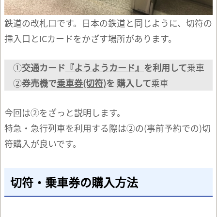
鉄道の改札口です。日本の鉄道と同じように、切符の
挿入口とICカードをかざす場所があります。
①
交通カード
『ようようカード』
を利用して
乗車
②
券売機で
乗車券(切符)
を
購入して
乗車
今回は②をざっと説明します。
特急・急行列車を利用する際は②の(事前予約での)切
符購入が良いです。
切符・乗車券の購入方法