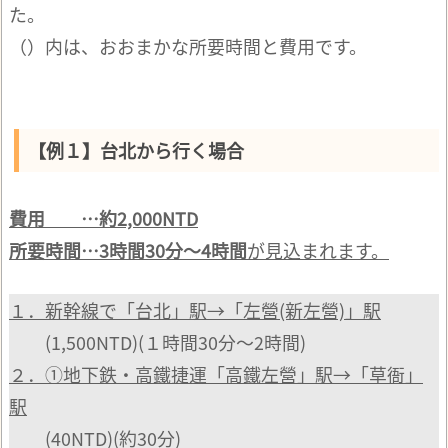
た。
（）内は、おおまかな所要時間と費用です。
【例１】台北から行く場合
費用 …約2,000NTD
所要時間…3時間30分～4時間
が見込まれます。
１．新幹線で「台北」駅→「左營(新左營)」駅
(1,500NTD)(１時間30分～2時間)
２．①地下鉄・高鐵捷運「高鐵左營」駅→「草衙」
駅
(40NTD)(約30分)