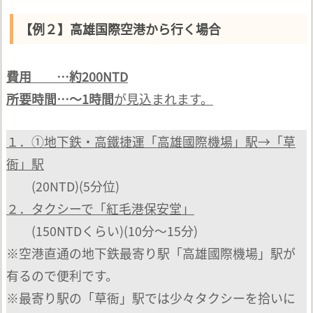
【例２】高雄国際空港から行く場合
費用 …約200NTD
所要時間…～1時間
が見込まれます。
１．①地下鉄・高鐵捷運「高雄國際機場」駅→「草
衙」駅
(20NTD)(5分位)
２．タクシーで「紅毛港保安堂」
(150NTDくらい)(10分～15分)
※空港直通の地下鉄最寄り駅「高雄國際機場」駅が
有るので便利です。
※最寄り駅の「草衙」駅では少々タクシーを拾いに