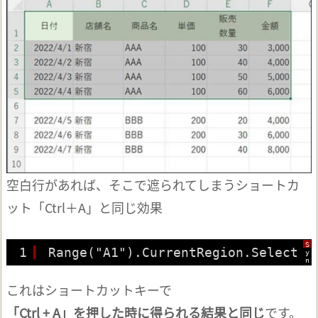
空白行があれば、そこで遮られてしまうショートカ
ット「Ctrl＋A」と同じ効果
S
1
Range("A1").CurrentRegion.Select
y
n
t
a
x
これはショートカットキーで
H
i
「Ctrl + A」を押した時に得られる結果と同じ
です。
g
h