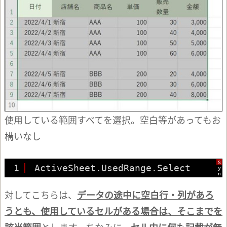
使用している範囲すべてを選択。空白等があってもお
構いなし
S
1
ActiveSheet.UsedRange.Select
y
n
t
a
x
対してこちらは、
データの途中に空白行・列があろ
H
i
うとも、使用しているセルがある場合は、そこまでを
g
h
l
該当範囲
とします。ちなみに、
セル内に何も記載が無
i