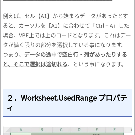
l
i
g
h
例えば、セル【A1】から始まるデータがあったとす
t
e
r
ると、カーソルを【A1】に合わせて「Ctrl + A」した
に
つ
い
場合、VBE上では上のコードとなります。これはデー
て
タが続く限りの部分を選択している事になります。
つまり、
データの途中で空白行・列があったりする
と、そこで選択は途切れる
、という事になります。
２．Worksheet.UsedRange プロパテ
ィ