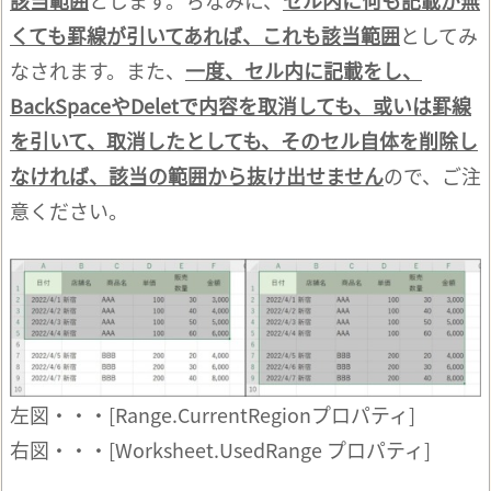
g
h
くても罫線が引いてあれば、これも該当範囲
としてみ
t
e
r
なされます。また、
一度、セル内に記載をし、
に
つ
い
BackSpaceやDeletで内容を取消しても、或いは罫線
て
を引いて、取消したとしても、そのセル自体を削除し
なければ、該当の範囲から抜け出せません
ので、ご注
意ください。
左図・・・[Range.CurrentRegionプロパティ]
右図・・・[Worksheet.UsedRange プロパティ]